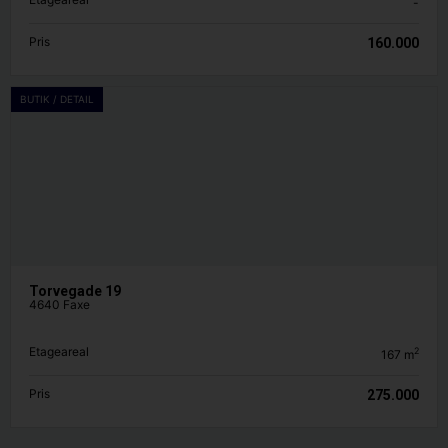
-
Pris
160.000
BUTIK / DETAIL
Torvegade 19
4640 Faxe
Etageareal
2
167
m
Pris
275.000