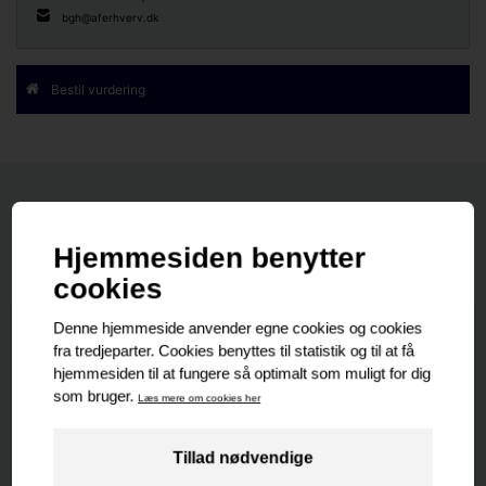
bgh@aferhverv.dk
Bestil vurdering
Nyeste
Senest udlejet
Senest solgte
Nyeste
PROJEKT EJENDOM