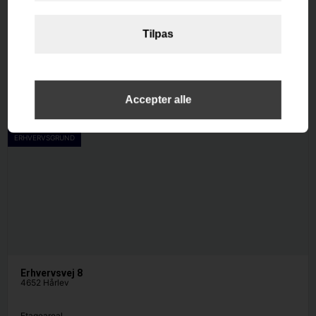
Kystvejen 270
4671 Strøby
Etageareal
2
264
m
Afkast i %
-0.3
Pris
10.167.000
ERHVERVSGRUND
Erhvervsvej 8
4652 Hårlev
Etageareal