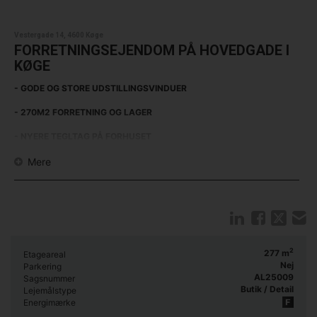
Vestergade 14, 4600 Køge
FORRETNINGSEJENDOM PÅ HOVEDGADE I
KØGE
- GODE OG STORE UDSTILLINGSVINDUER
- 270M2 FORRETNING OG LAGER
- NYERE TEGLTAG PÅ FORHUSET
Vestergade 14 udbydes nu til leje, da tidligere lejer Kop & Kande er
Mere
flyttet til ny lokation på Køge torv. Lejemålet har mange
udviklingsmuligheder, herunder et stort butikslokale, som en lejer kan
tage udgangspunkt i.
Lejer kan nu sætte sit eget præg på lejemålets fremtidige udseende.
Alternativt kan lokalerne bruges som de er og forefindes på nuværende
tidspunkt til ny lejer, på denne attraktive adresse i Køge.
2
277
m
Etageareal
Nej
Parkering
AL25009
Sagsnummer
Butik / Detail
Lejemålstype
Energimærke