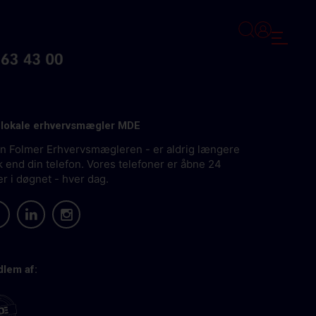
 lokale erhvervsmægler MDE
an Folmer Erhvervsmægleren - er aldrig længere
 end din telefon. Vores telefoner er åbne 24
er i døgnet - hver dag.
lem af: