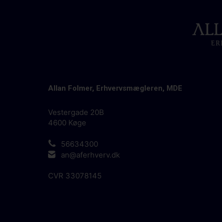
Allan Folmer, Erhvervsmægleren, MDE
Vestergade 20B
4600
Køge
56634300
an@aferhverv.dk
CVR
33078145