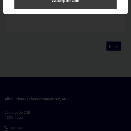
Bestil
Allan Folmer, Erhvervsmægleren, MDE
Vestergade 20B
4600
Køge
56634300