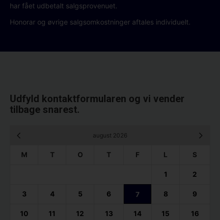
har fået udbetalt salgsprovenuet.
Honorar og øvrige salgsomkostninger aftales individuelt.
Udfyld kontaktformularen og vi vender
tilbage snarest.
august 2026
M
T
O
T
F
L
S
1
2
3
4
5
6
8
9
7
10
11
12
13
14
15
16