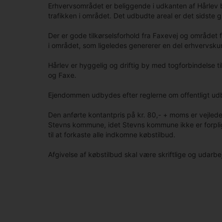
Erhvervsområdet er beliggende i udkanten af Hårlev 
trafikken i området. Det udbudte areal er det sidste
Der er gode tilkørselsforhold fra Faxevej og området 
i området, som ligeledes genererer en del erhvervskun
Hårlev er hyggelig og driftig by med togforbindelse ti
og Faxe.
Ejendommen udbydes efter reglerne om offentligt udb
Den anførte kontantpris på kr. 80,- + moms er vejle
Stevns kommune, idet Stevns kommune ikke er forpligte
til at forkaste alle indkomne købstilbud.
Afgivelse af købstilbud skal være skriftlige og udarb