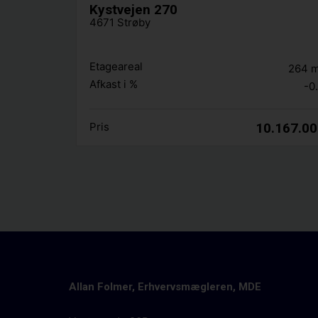
Kystvejen 270
4671 Strøby
Etageareal
264
Afkast i %
-0
Pris
10.167.0
Allan Folmer, Erhvervsmægleren, MDE