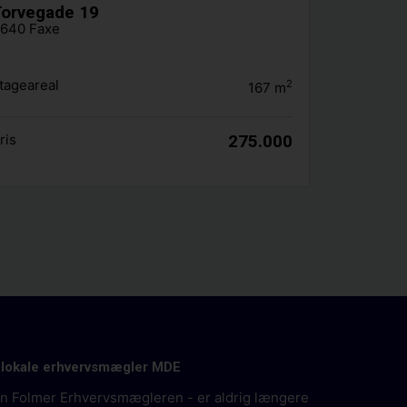
orvegade 19
640 Faxe
tageareal
2
167
m
ris
275.000
 lokale erhvervsmægler MDE
an Folmer Erhvervsmægleren - er aldrig længere