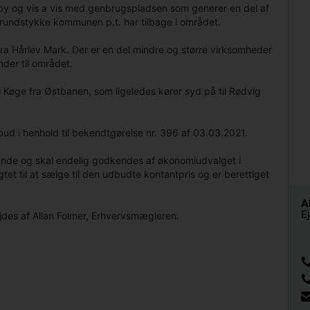
by og vis a vis med genbrugspladsen som generer en del af
 grundstykke kommunen p.t. har tilbage i området.
fra Hårlev Mark. Der er en del mindre og større virksomheder
der til området.
l Køge fra Østbanen, som ligeledes kører syd på til Rødvig
ud i henhold til bekendtgørelse nr. 396 af 03.03.2021.
dende og skal endelig godkendes af økonomiudvalget i
t til at sælge til den udbudte kontantpris og er berettiget
A
E
ejdes af Allan Folmer, Erhvervsmægleren.