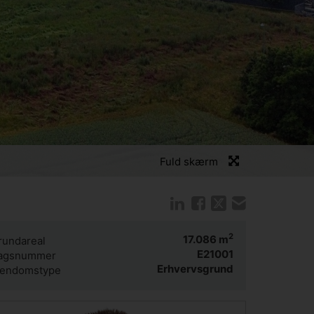
Fuld skærm
2
17.086
m
rundareal
E21001
agsnummer
Erhvervsgrund
jendomstype