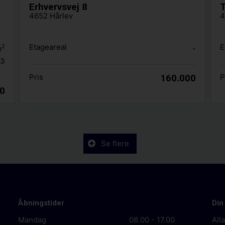
Erhvervsvej 8
T
4652 Hårlev
4
Etageareal
E
2
m
-
.3
Pris
160.000
P
00
Se flere
Åbningstider
Din
Mandag
08.00 - 17.00
All