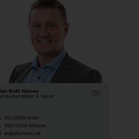
llan Wolff Nielsen
jendomsmægler & Valuar
20218899 Mobil
56634300 Arbejde
an@aferhverv.dk