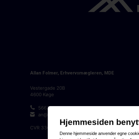
Allan Folmer, Erhvervsmægleren, MDE
Vestergade 20B
4600
Køge
56634300
an@aferhverv.dk
CVR
33078145