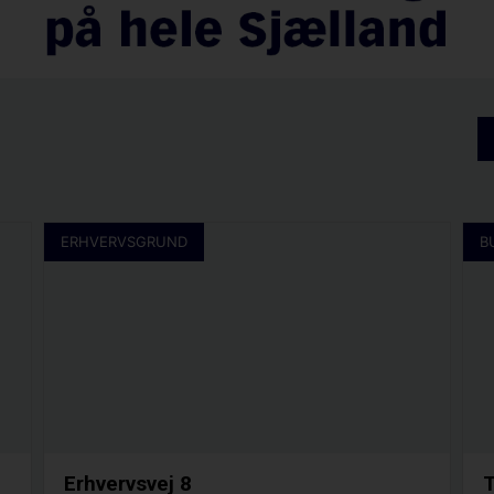
ERHVERVSGRUND
B
Erhvervsvej 8
T