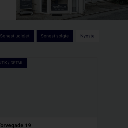
Senest udlejet
Senest solgte
Nyeste
UTIK / DETAIL
orvegade 19