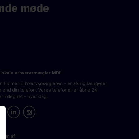
 lokale erhvervsmægler MDE
an Folmer Erhvervsmægleren - er aldrig længere
 end din telefon. Vores telefoner er åbne 24
er i døgnet - hver dag.
lem af: